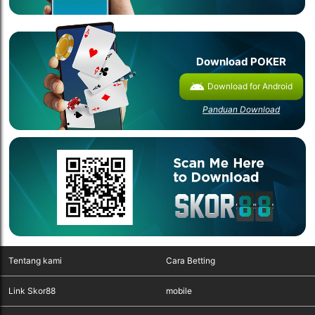
Download POKER
Download for Android
Panduan Download
Tentang kami
Cara Betting
Link Skor88
mobile