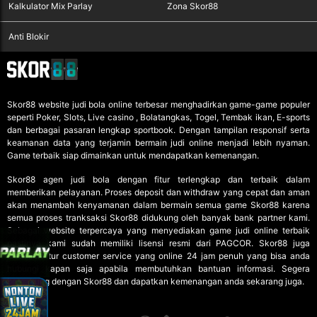
Kalkulator Mix Parlay
Zona Skor88
Anti Blokir
Skor88
website judi bola online terbesar menghadirkan game-game populer
seperti Poker, Slots, Live casino , Bolatangkas, Togel, Tembak ikan, E-sports
dan berbagai pasaran lengkap sportbook. Dengan tampilan responsif serta
keamanan data yang terjamin bermain judi online menjadi lebih nyaman.
Game terbaik siap dimainkan untuk mendapatkan kemenangan.
Skor88 agen judi bola dengan fitur terlengkap dan terbaik dalam
memberikan pelayanan. Proses deposit dan withdraw yang cepat dan aman
akan menambah kenyamanan dalam bermain semua game Skor88 karena
semua proses tranksaksi Skor88 didukung oleh banyak bank partner kami.
Sebagai website terpercaya yang menyediakan game
judi online
terbaik
pastinya kami sudah memiliki lisensi resmi dari PAGCOR. Skor88 juga
memiliki fitur customer service yang online 24 jam penuh yang bisa anda
hubungi kapan saja apabila membutuhkan bantuan informasi. Segera
bergabung dengan Skor88 dan dapatkan kemenangan anda sekarang juga.
Lisensi