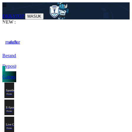
☰
DEKSTOP
MASUK
NEW :
Selamat Datang di SKOR88 - Dengan minimal Rp.
10,000 anda sudah bisa bermain, Hadir dengan sistem
Deposit terbaru via Virtual account (mandiri, bri, permata,
cimb) dan via e-wallet (dana, ovo, gopay, linkaja) hanya
masuk
daftar
dengan SCAN QR | NEW GAME SPORTGG HANYA
DI Skor88 | NEW GAME LIVE BACCARAT PROXY |
NEW GAME STREAM N SPIN | Layanan Multi Bank
Beranda
SKOR88 | Deposit QR Tanpa Biaya Tambahan | Nikmati
promo menarik di SKOR88 : Bonus Deposit 5% Setiap
Deposit
Harinya | Bonus Point Reward Skor88 | PROMO
SPECIAL BONUS REFERRAL | PROMO REFERRAL
Games
| Bonus Special Mystery Box | Bonus Mini Games Big or
Small | 1 Million Lottery Jowopools | Lottery 5 Lucky ball
| CASHBACK 100% MIXPARLAY | LUCKYSPIN
JERSEY | MERCHANDISE EXCLUSIVE |
Sportbook
TOURNAMENT SLOT SPECIAL KEMERDEKAAN
Promo
HUT Ke 81 | PROMO GOAL 15% MENIT 88+ – AFF
CUP (HYUNDAI CUP) 2026 | Tambahan Referral
Sportsbook 35% | Bonus Rollingan SportGG | Extra
E-Sport
Bonus Parlay 100% | Free Bet BACCARAT LIVE
Promo
PROXY | BONUS FREE CHIPS BACCARAT LIVE
PROXY 500K | Bonus cashback & Rollingan
Live Casino
BACCARAT LIVE PROXY | Bonus Cashback Casino
Promo
5% Setiap Minggunya | Bet and Win Cash Drop oleh