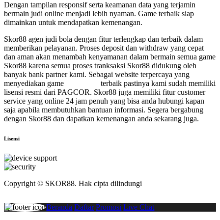
Dengan tampilan responsif serta keamanan data yang terjamin
bermain judi online menjadi lebih nyaman. Game terbaik siap
dimainkan untuk mendapatkan kemenangan.
Skor88 agen judi bola dengan fitur terlengkap dan terbaik dalam
memberikan pelayanan. Proses deposit dan withdraw yang cepat
dan aman akan menambah kenyamanan dalam bermain semua game
Skor88 karena semua proses tranksaksi Skor88 didukung oleh
banyak bank partner kami. Sebagai website terpercaya yang
menyediakan game
judi online
terbaik pastinya kami sudah memiliki
lisensi resmi dari PAGCOR. Skor88 juga memiliki fitur customer
service yang online 24 jam penuh yang bisa anda hubungi kapan
saja apabila membutuhkan bantuan informasi. Segera bergabung
dengan Skor88 dan dapatkan kemenangan anda sekarang juga.
Lisensi
Copyright © SKOR88. Hak cipta dilindungi
Beranda
Daftar
Promosi
Live Chat