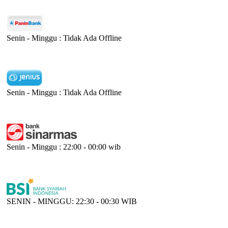
Senin - Minggu : Tidak Ada Offline
Senin - Minggu : Tidak Ada Offline
Senin - Minggu : 22:00 - 00:00 wib
SENIN - MINGGU: 22:30 - 00:30 WIB