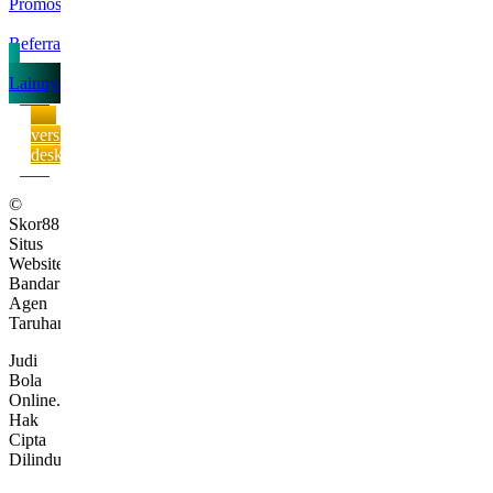
Promosi
Referral
Lainnya
versi
desktop
©
Skor88
Situs
Website
Bandar
Agen
Taruhan
Judi
Bola
Online.
Hak
Cipta
Dilindungi.